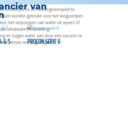
ancier van
ie ontworpen is om ondergedompeld te
n
pompen worden gebruikt voor het leegpompen
ten, het verpompen van water uit vijvers of
als afvalwaterbehandeling.
ng en zuigen water aan door een vacuüm te
4 & 5
PROCON SERIE 6
 naar binnen wordt gezogen.