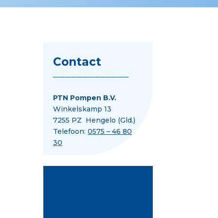
Contact
_____________
PTN Pompen B.V.
Winkelskamp 13
7255 PZ
Hengelo (Gld.)
Telefoon:
0575 – 46 80
30