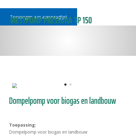
MESTPOMP PRESSURA TP 150
Toevoegen aan aanvraaglijst
Dompelpomp voor biogas en landbouw
Toepassing:
Dompelpomp voor biogas en landbouw