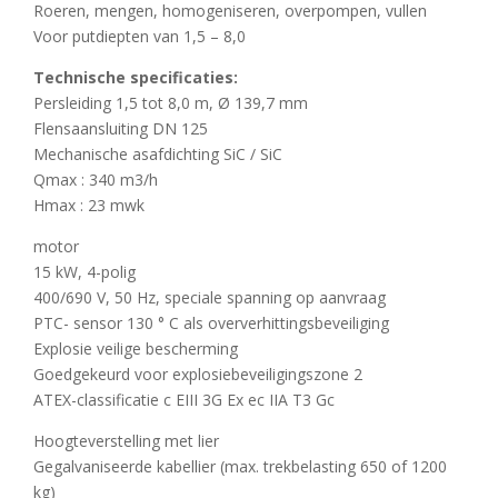
Roeren, mengen, homogeniseren, overpompen, vullen
Voor putdiepten van 1,5 – 8,0
Technische specificaties:
Persleiding 1,5 tot 8,0 m, Ø 139,7 mm
Flensaansluiting DN 125
Mechanische asafdichting SiC / SiC
Qmax : 340 m3/h
Hmax : 23 mwk
motor
15 kW, 4-polig
400/690 V, 50 Hz, speciale spanning op aanvraag
PTC- sensor 130 ° C als oververhittingsbeveiliging
Explosie veilige bescherming
Goedgekeurd voor explosiebeveiligingszone 2
ATEX-classificatie c EIII 3G Ex ec IIA T3 Gc
Hoogteverstelling met lier
Gegalvaniseerde kabellier (max. trekbelasting 650 of 1200
kg)