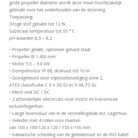
grote propeller diameter wordt deze mixer hoofdzakelijk
gebruikt voor het onderhouden van de stroming.
Toepassing:
Droge stof gehalte tot 12 %
Substraat temperatuur tot 55 ° C
pH-waarden 6,5 – 8,2
• Propeller gelakt, optioneel gehard staal
• Propeller Ø 1.400 mm
• Motor 5.5 – 9.0 kW
• Dompelmotor IP 68, drukvast tot 10 m
• Goedgekeurd voor explosiebeveiliging zone 2,
ATEX classificatie C E II 3G Ex ec h IIA T3 Gc
• Mech seal SiC / SiC
• 2 afzonderlijke oliecircuits voor motor en transmissie
inclusieflagerhuis
• Lange levensduur olie in de versnellingsbak incl. Lagerhuis
• Geleider met 4 rollen voor masten
van 100 x 100/120 x 120 / 150 x 150 mm
• Galvanische scheiding van de geleidemast en de RVS kabel