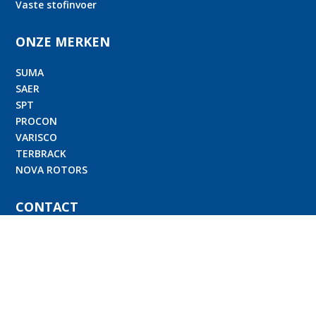
Vaste stofinvoer
ONZE MERKEN
SUMA
SAER
SPT
PROCON
VARISCO
TERBRACK
NOVA ROTORS
CONTACT

Winkelskamp 13 7255 PZ Hengelo (Gld.)

info@ptkpumpen.de

+31 (0) 575 46 80 30