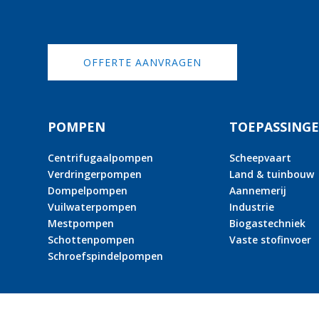
OFFERTE AANVRAGEN
POMPEN
TOEPASSING
Centrifugaalpompen
Scheepvaart
Verdringerpompen
Land & tuinbouw
Dompelpompen
Aannemerij
Vuilwaterpompen
Industrie
Mestpompen
Biogastechniek
Schottenpompen
Vaste stofinvoer
Schroefspindelpompen