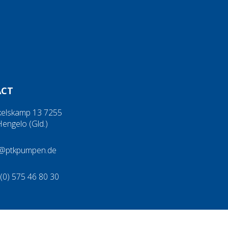
ACT
kelskamp 13 7255
engelo (Gld.)
o@ptkpumpen.de
(0) 575 46 80 30