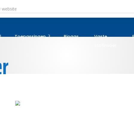
Toepassingen
Biogas
Vaste
3
3
stofinvoer
er