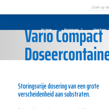
Vario Compact
Home
Pompen
Merken
3
Doseercontain
Storingsvrije dosering van een grote
verscheidenheid aan substraten.