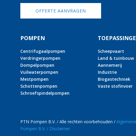
OFFERTE AANVRAGEN
POMPEN
TOEPASSING
Centrifugaalpompen
Scheepvaart
Verdringerpompen
Land & tuinbouw
Dompelpompen
Aannemerij
Vuilwaterpompen
Industrie
Mestpompen
Biogastechniek
Schottenpompen
Vaste stofinvoer
Schroefspindelpompen
PTN Pompen B.V. / Alle rechten voorbehouden /
Algemene
Pompen B.V. /
Disclaimer