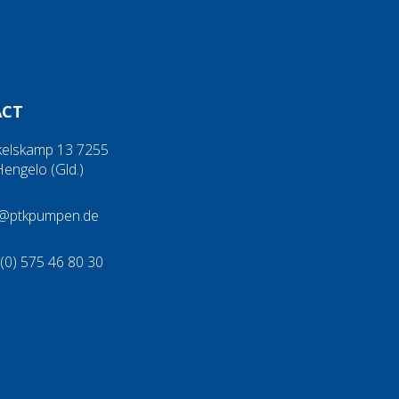
ACT
kelskamp 13 7255
engelo (Gld.)
o@ptkpumpen.de
(0) 575 46 80 30