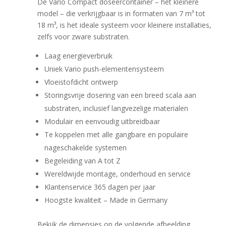
De Vario Compact doseercontainer – het kleinere
model – die verkrijgbaar is in formaten van 7 m³ tot
18 m³, is het ideale systeem voor kleinere installaties,
zelfs voor zware substraten.
Laag energieverbruik
Uniek Vario push-elementensysteem
Vloeistofdicht ontwerp
Storingsvrije dosering van een breed scala aan
substraten, inclusief langvezelige materialen
Modulair en eenvoudig uitbreidbaar
Te koppelen met alle gangbare en populaire
nageschakelde systemen
Begeleiding van A tot Z
Wereldwijde montage, onderhoud en service
Klantenservice 365 dagen per jaar
Hoogste kwaliteit – Made in Germany
Bekijk de dimensies op de volgende afbeelding.