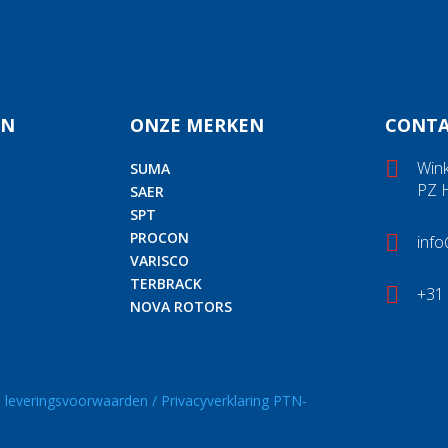
EN
ONZE MERKEN
CONT

Win
SUMA
PZ H
SAER
SPT
PROCON

inf
VARISCO
TERBRACK

+31 
NOVA ROTORS
 leveringsvoorwaarden /
Privacyverklaring PTN-